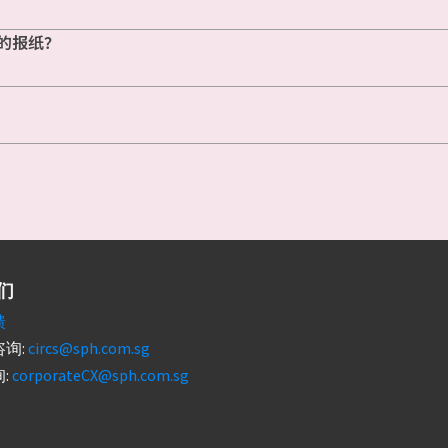
的报纸？
们
馈
询:
circs@sph.com.sg
:
corporateCX@sph.com.sg