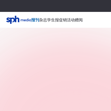
报刊
杂志
学生报
促销活动
赠阅