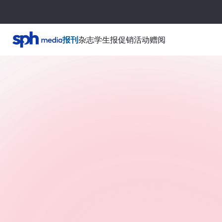
报刊
杂志
学生报
促销活动
赠阅