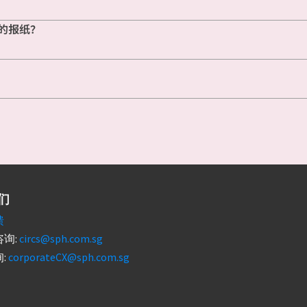
的报纸？
们
馈
询:
circs@sph.com.sg
:
corporateCX@sph.com.sg