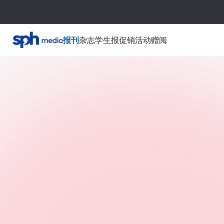
报刊
杂志
学生报
促销活动
赠阅