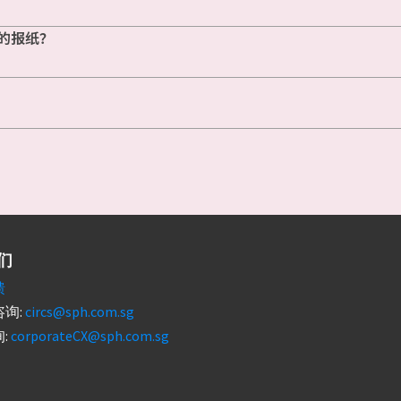
的报纸？
们
馈
询:
circs@sph.com.sg
:
corporateCX@sph.com.sg