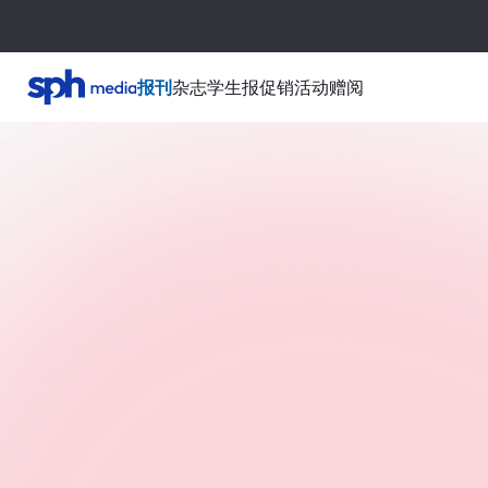
报刊
杂志
学生报
促销活动
赠阅