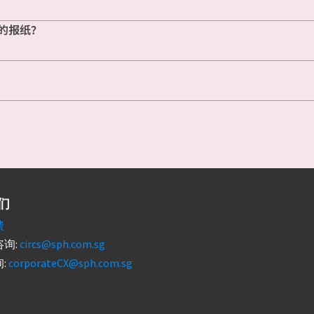
的报纸？
们
馈
询:
circs@sph.com.sg
:
corporateCX@sph.com.sg