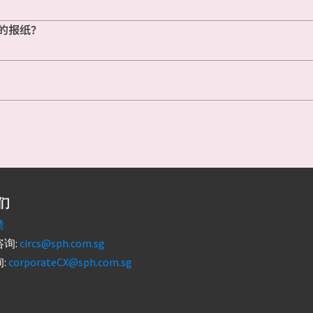
的报纸？
们
馈
询:
circs@sph.com.sg
:
corporateCX@sph.com.sg