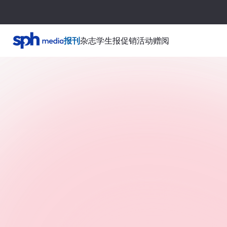
报刊
杂志
学生报
促销活动
赠阅