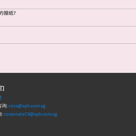
的报纸？
们
馈
询:
circs@sph.com.sg
:
corporateCX@sph.com.sg