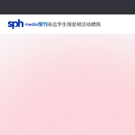
报刊
杂志
学生报
促销活动
赠阅