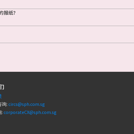
的报纸？
们
馈
询:
circs@sph.com.sg
:
corporateCX@sph.com.sg