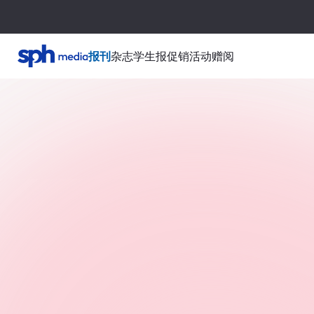
报刊
杂志
学生报
促销活动
赠阅