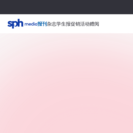
报刊
杂志
学生报
促销活动
赠阅