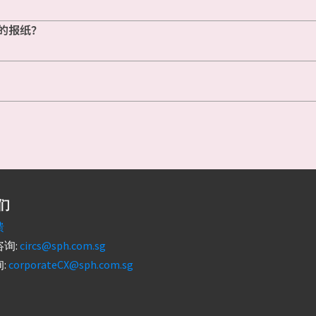
的报纸？
们
馈
询:
circs@sph.com.sg
:
corporateCX@sph.com.sg