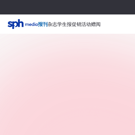
报刊
杂志
学生报
促销活动
赠阅