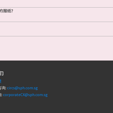
的报纸？
们
馈
询:
circs@sph.com.sg
:
corporateCX@sph.com.sg