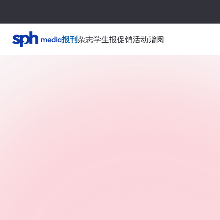
报刊
杂志
学生报
促销活动
赠阅