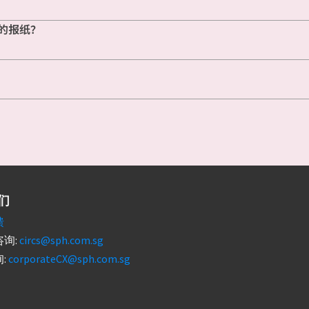
的报纸？
们
馈
询:
circs@sph.com.sg
:
corporateCX@sph.com.sg