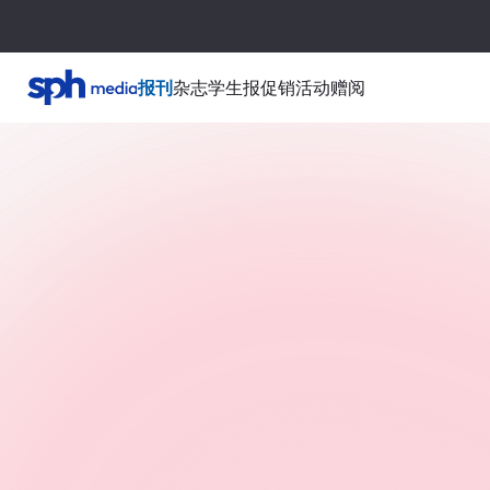
报刊
杂志
学生报
促销活动
赠阅