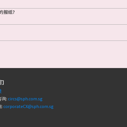
的报纸？
们
馈
询:
circs@sph.com.sg
:
corporateCX@sph.com.sg