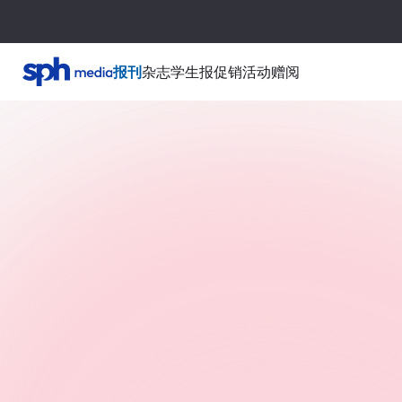
报刊
杂志
学生报
促销活动
赠阅