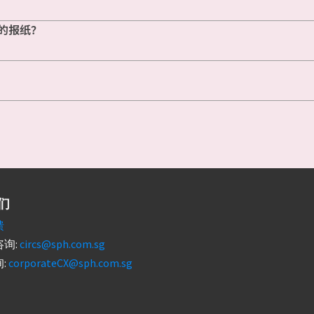
的报纸？
们
馈
询:
circs@sph.com.sg
:
corporateCX@sph.com.sg