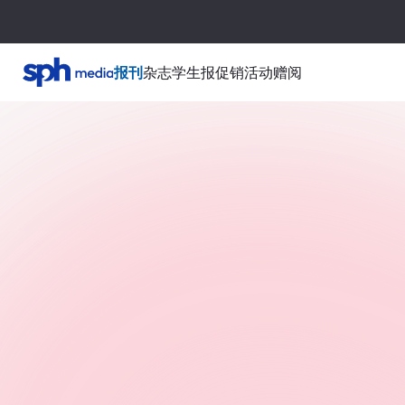
报刊
杂志
学生报
促销活动
赠阅