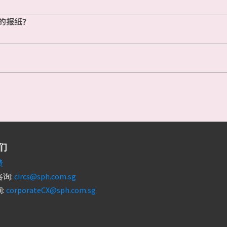
的报纸？
们
馈
询:
circs@sph.com.sg
:
corporateCX@sph.com.sg