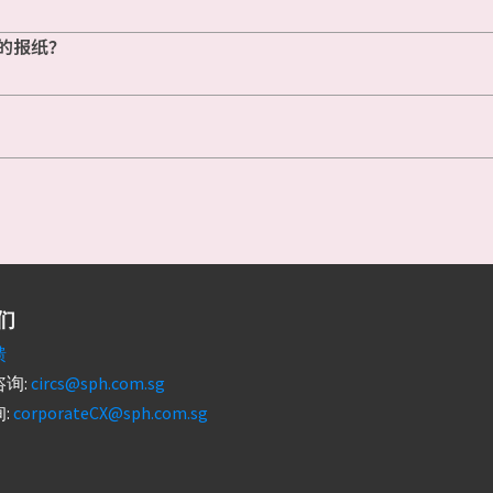
的报纸？
们
馈
询:
circs@sph.com.sg
:
corporateCX@sph.com.sg