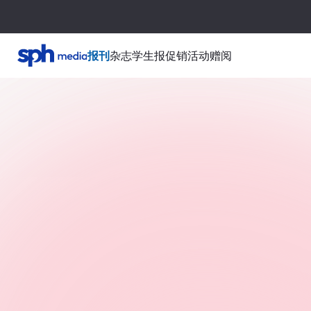
报刊
杂志
学生报
促销活动
赠阅