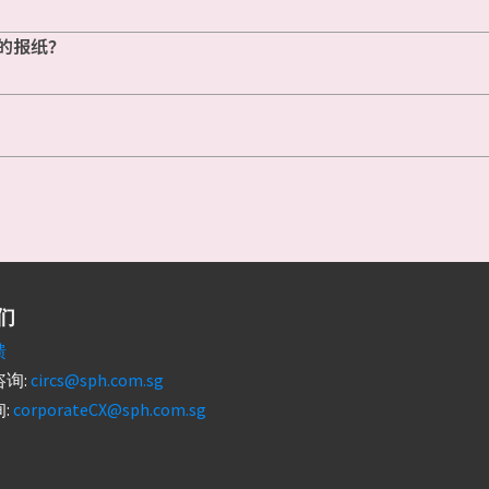
的报纸？
们
馈
询:
circs@sph.com.sg
:
corporateCX@sph.com.sg