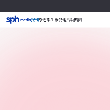
报刊
杂志
学生报
促销活动
赠阅