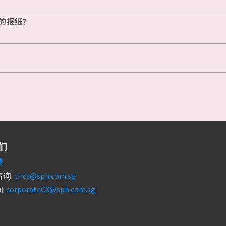
的报纸？
们
馈
询:
circs@sph.com.sg
:
corporateCX@sph.com.sg