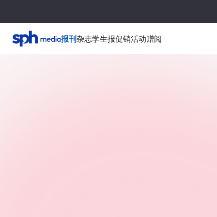
报刊
杂志
学生报
促销活动
赠阅