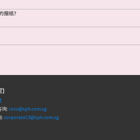
的报纸？
们
馈
询:
circs@sph.com.sg
:
corporateCX@sph.com.sg