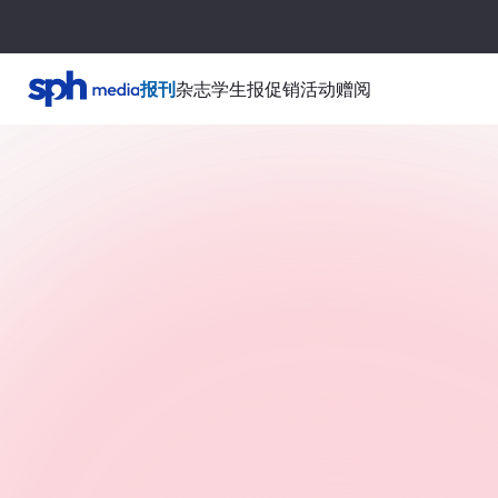
报刊
杂志
学生报
促销活动
赠阅