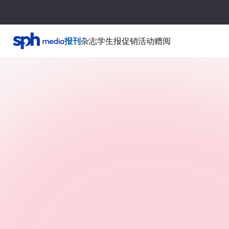
报刊
杂志
学生报
促销活动
赠阅