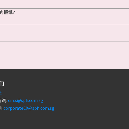
的报纸？
们
馈
询:
circs@sph.com.sg
:
corporateCX@sph.com.sg