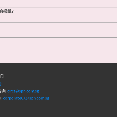
的报纸？
们
馈
询:
circs@sph.com.sg
:
corporateCX@sph.com.sg