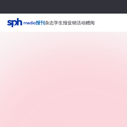
报刊
杂志
学生报
促销活动
赠阅