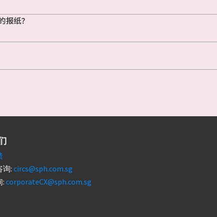
的报纸？
们
馈
询:
circs@sph.com.sg
:
corporateCX@sph.com.sg