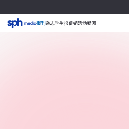
报刊
杂志
学生报
促销活动
赠阅