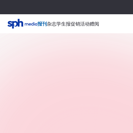
报刊
杂志
学生报
促销活动
赠阅