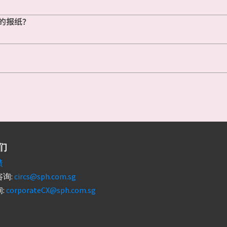
的报纸？
们
馈
询:
circs@sph.com.sg
:
corporateCX@sph.com.sg