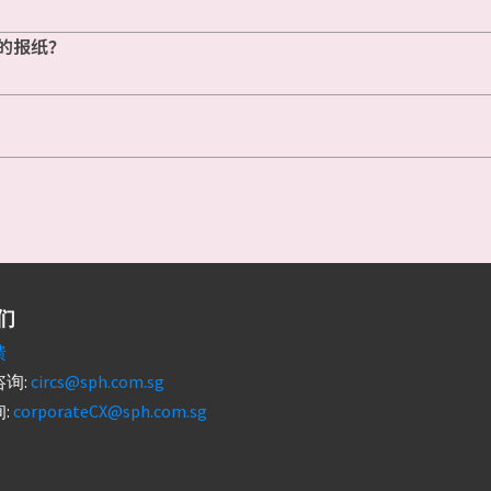
的报纸？
们
馈
询:
circs@sph.com.sg
:
corporateCX@sph.com.sg