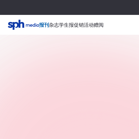
报刊
杂志
学生报
促销活动
赠阅