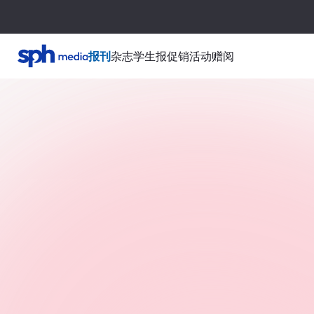
报刊
杂志
学生报
促销活动
赠阅