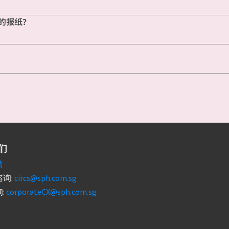
的报纸？
们
馈
询:
circs@sph.com.sg
:
corporateCX@sph.com.sg