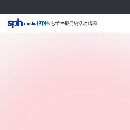
报刊
杂志
学生报
促销活动
赠阅