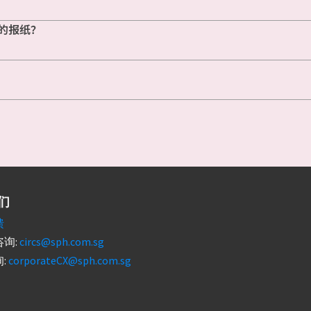
的报纸？
们
馈
询:
circs@sph.com.sg
:
corporateCX@sph.com.sg