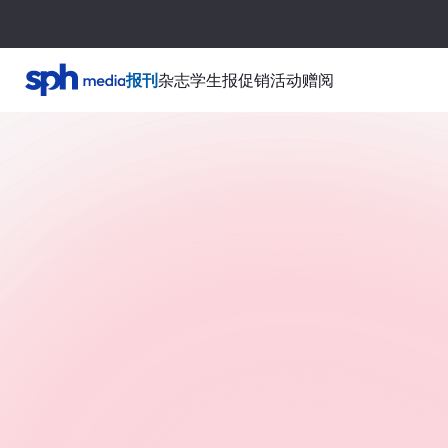
报刊
杂志
学生报
促销活动
赠阅