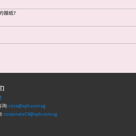
的报纸？
们
馈
询:
circs@sph.com.sg
:
corporateCX@sph.com.sg