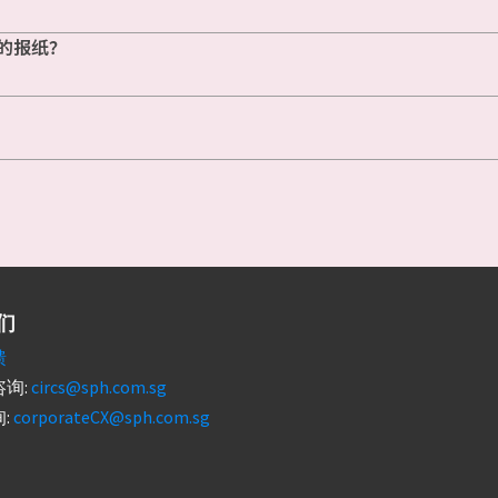
的报纸？
们
馈
询:
circs@sph.com.sg
:
corporateCX@sph.com.sg