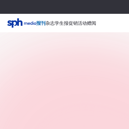
报刊
杂志
学生报
促销活动
赠阅