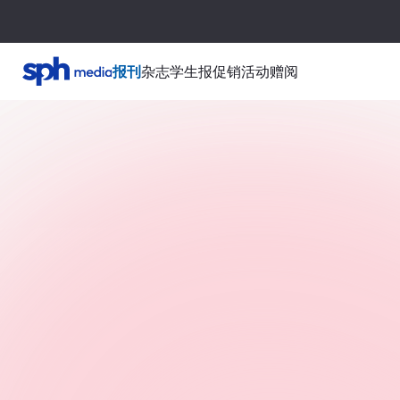
报刊
杂志
学生报
促销活动
赠阅