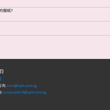
的报纸？
们
馈
询:
circs@sph.com.sg
:
corporateCX@sph.com.sg