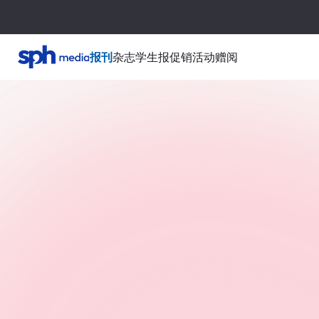
报刊
杂志
学生报
促销活动
赠阅