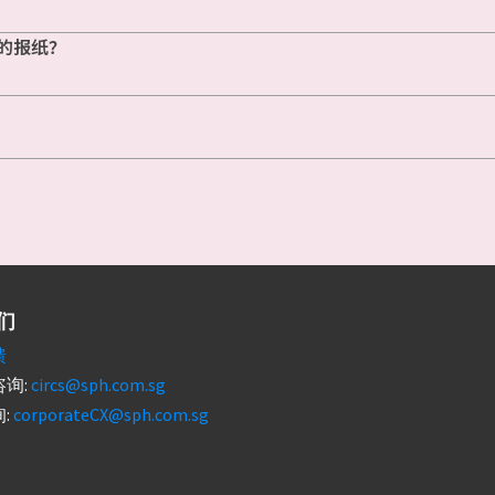
的报纸？
们
馈
询:
circs@sph.com.sg
:
corporateCX@sph.com.sg