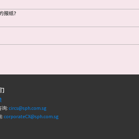
的报纸？
们
馈
询:
circs@sph.com.sg
:
corporateCX@sph.com.sg