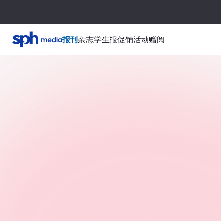
报刊
杂志
学生报
促销活动
赠阅