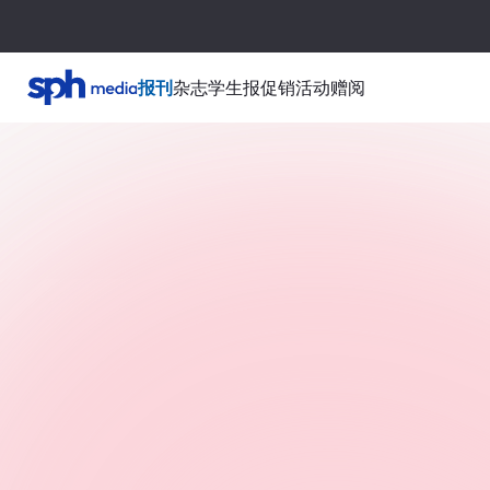
报刊
杂志
学生报
促销活动
赠阅