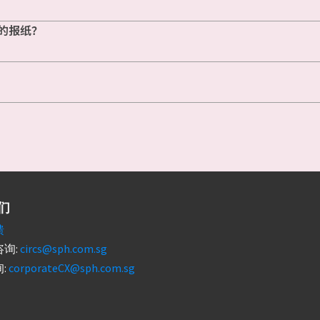
的报纸？
们
馈
询:
circs@sph.com.sg
:
corporateCX@sph.com.sg