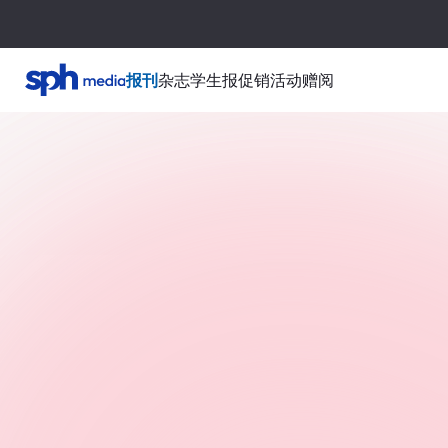
报刊
杂志
学生报
促销活动
赠阅