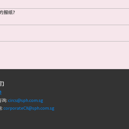
的报纸？
们
馈
询:
circs@sph.com.sg
:
corporateCX@sph.com.sg