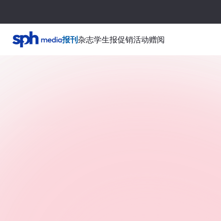
报刊
杂志
学生报
促销活动
赠阅