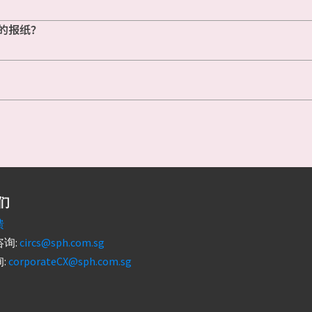
的报纸？
们
馈
询:
circs@sph.com.sg
:
corporateCX@sph.com.sg