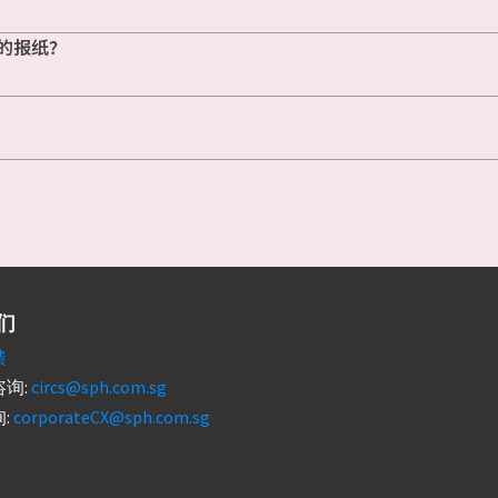
的报纸？
们
馈
询:
circs@sph.com.sg
:
corporateCX@sph.com.sg