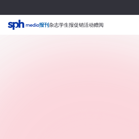
报刊
杂志
学生报
促销活动
赠阅