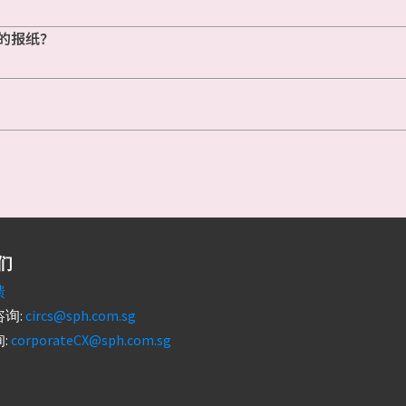
的报纸？
们
馈
询:
circs@sph.com.sg
:
corporateCX@sph.com.sg