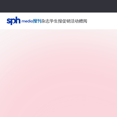
报刊
杂志
学生报
促销活动
赠阅