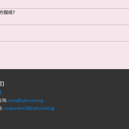
的报纸？
们
馈
询:
circs@sph.com.sg
:
corporateCX@sph.com.sg