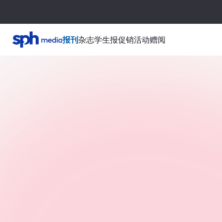
报刊
杂志
学生报
促销活动
赠阅