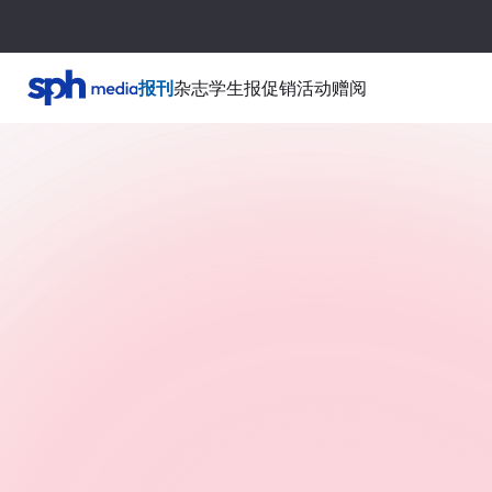
报刊
杂志
学生报
促销活动
赠阅