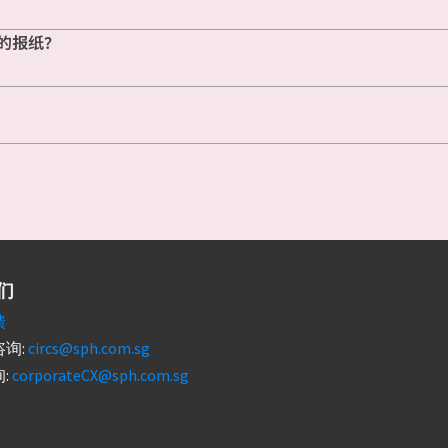
的报纸？
们
馈
询:
circs@sph.com.sg
:
corporateCX@sph.com.sg