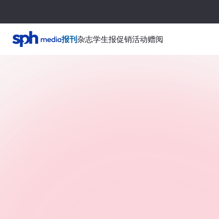
报刊
杂志
学生报
促销活动
赠阅