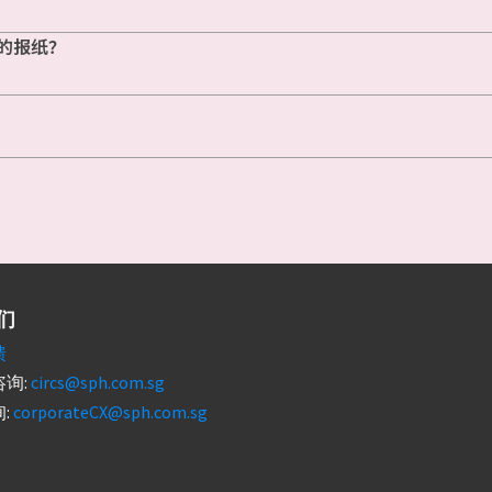
的报纸？
们
馈
询:
circs@sph.com.sg
:
corporateCX@sph.com.sg