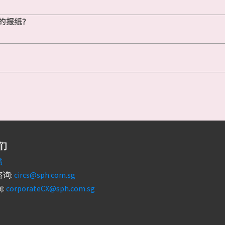
的报纸？
们
馈
询:
circs@sph.com.sg
:
corporateCX@sph.com.sg