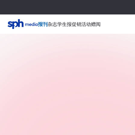
报刊
杂志
学生报
促销活动
赠阅