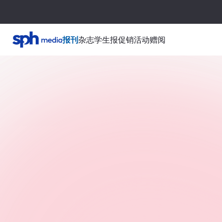
报刊
杂志
学生报
促销活动
赠阅