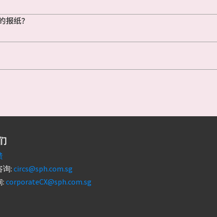
的报纸？
们
馈
询:
circs@sph.com.sg
:
corporateCX@sph.com.sg