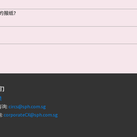
的报纸？
们
馈
询:
circs@sph.com.sg
:
corporateCX@sph.com.sg