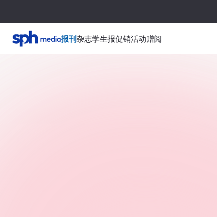
报刊
杂志
学生报
促销活动
赠阅