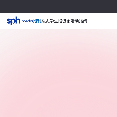
报刊
杂志
学生报
促销活动
赠阅