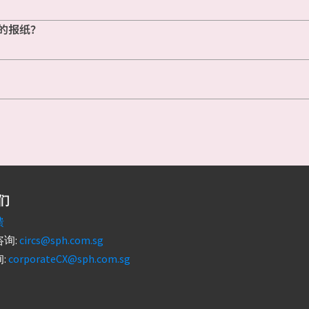
的报纸？
们
馈
询:
circs@sph.com.sg
:
corporateCX@sph.com.sg