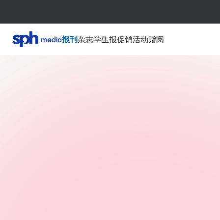
报刊
杂志
学生报
促销活动
赠阅