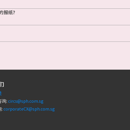
的报纸？
们
馈
询:
circs@sph.com.sg
:
corporateCX@sph.com.sg