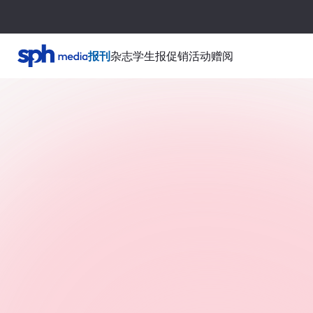
报刊
杂志
学生报
促销活动
赠阅