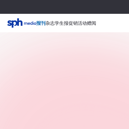
报刊
杂志
学生报
促销活动
赠阅