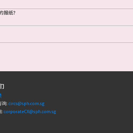
的报纸？
们
馈
询:
circs@sph.com.sg
:
corporateCX@sph.com.sg