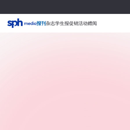
报刊
杂志
学生报
促销活动
赠阅