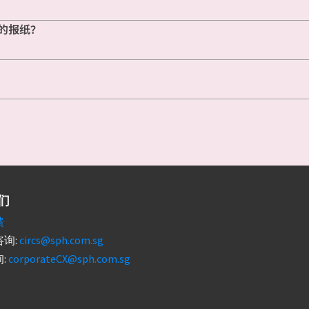
的报纸？
们
馈
询:
circs@sph.com.sg
:
corporateCX@sph.com.sg