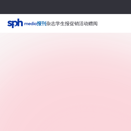
报刊
杂志
学生报
促销活动
赠阅