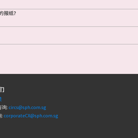
的报纸？
们
馈
询:
circs@sph.com.sg
:
corporateCX@sph.com.sg