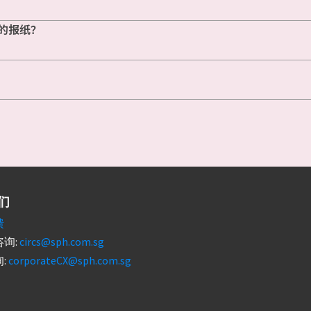
的报纸？
们
馈
询:
circs@sph.com.sg
:
corporateCX@sph.com.sg