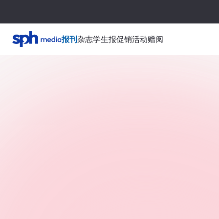
报刊
杂志
学生报
促销活动
赠阅