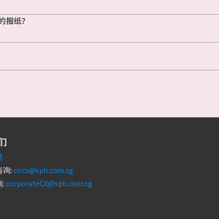
的报纸？
们
馈
询:
circs@sph.com.sg
:
corporateCX@sph.com.sg