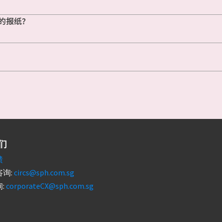
的报纸？
们
馈
询:
circs@sph.com.sg
:
corporateCX@sph.com.sg