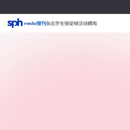
报刊
杂志
学生报
促销活动
赠阅