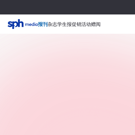
报刊
杂志
学生报
促销活动
赠阅