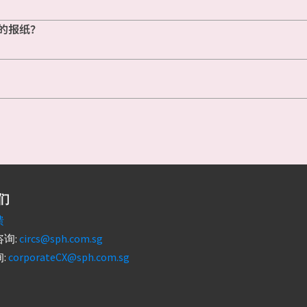
的报纸？
们
馈
询:
circs@sph.com.sg
:
corporateCX@sph.com.sg